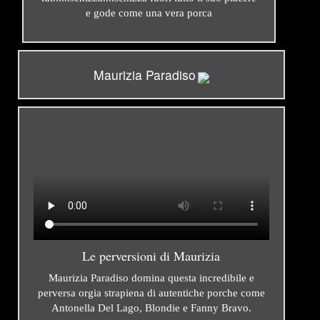
e gode come una vera porca
Maurizia Paradiso
Le perversioni di Maurizia
Maurizia Paradiso domina questa incredibile e
perversa orgia strapiena di autentiche porche come
Antonella Del Lago, Blondie e Fanny Bravo.