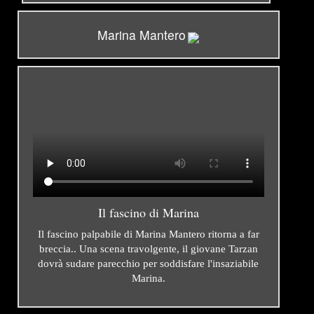
Marina Mantero
Il fascino di Marina
Il fascino palpabile di Marina Mantero ritorna a far
breccia.. Una scena travolgente, il giovane Tarzan
dovrà sudare parecchio per soddisfare l'insaziabile
Marina.