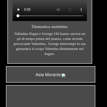
Ginnastica mattutina
Valentina Nappi e George Uhl hanno ancora un
pò di tempo prima del pranzo, come ricorda
provocante Valentina.. George interrompe la sua
ginnastica si scopa Valentina direttamente nel
bagno.
Asia Morante