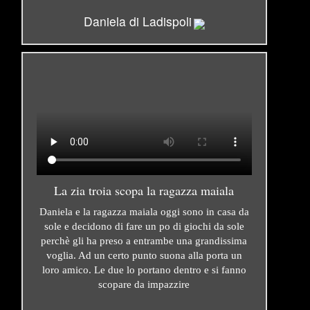
Daniela di Ladispoli
La zia troia scopa la ragazza maiala
Daniela e la ragazza maiala oggi sono in casa da
sole e decidono di fare un po di giochi da sole
perchè gli ha preso a entrambe una grandissima
voglia. Ad un certo punto suona alla porta un
loro amico. Le due lo portano dentro e si fanno
scopare da impazzire