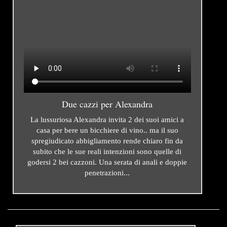
Due cazzi per Alexandra
La lussuriosa Alexandra invita 2 dei suoi amici a
casa per bere un bicchiere di vino.. ma il suo
spregiudicato abbigliamento rende chiaro fin da
subito che le sue reali intenzioni sono quelle di
godersi 2 bei cazzoni. Una serata di anali e doppie
penetrazioni...