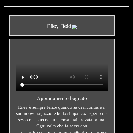
Riley Reid
Appuntamento bagnato
Riley è sempre felice quando sa di incontrare il
suo nuovo ragazzo, è bello,simpatico, esperto nel
sesso e le succede una cosa mai provata prima.
Ogni volta che fa sesso con
lui......schizza....schizza fuori tutto il suo piacere