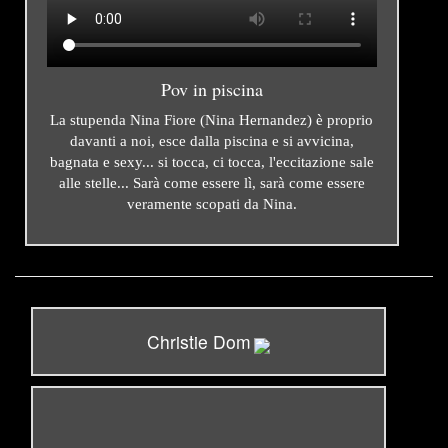
Pov in piscina
La stupenda Nina Fiore (Nina Hernandez) è proprio
davanti a noi, esce dalla piscina e si avvicina,
bagnata e sexy... si tocca, ci tocca, l'eccitazione sale
alle stelle... Sarà come essere lì, sarà come essere
veramente scopati da Nina.
Christie Dom