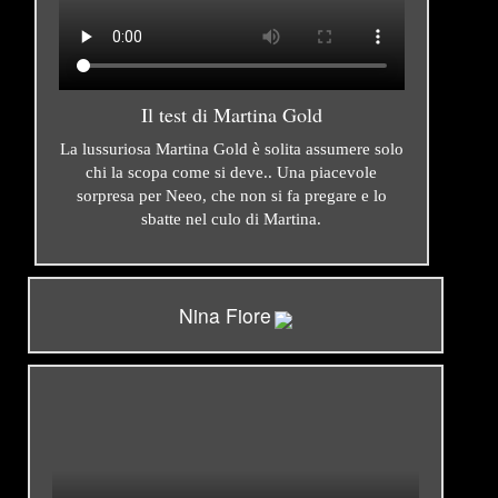
Il test di Martina Gold
La lussuriosa Martina Gold è solita assumere solo
chi la scopa come si deve.. Una piacevole
sorpresa per Neeo, che non si fa pregare e lo
sbatte nel culo di Martina.
Nina Fiore