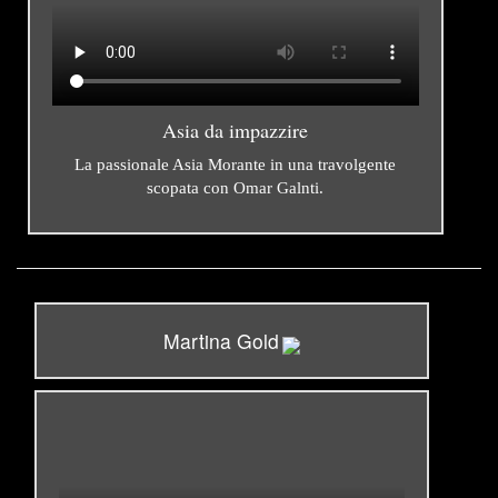
Asia da impazzire
La passionale Asia Morante in una travolgente
scopata con Omar Galnti.
Martina Gold